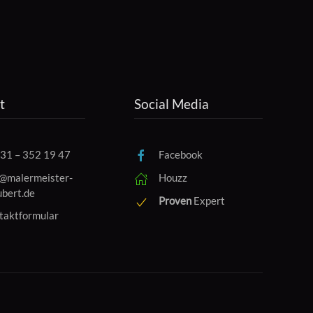
t
Social Media
31 – 352 19 47
Facebook
o@malermeister-
Houzz
ubert.de
Proven
Expert
taktformular