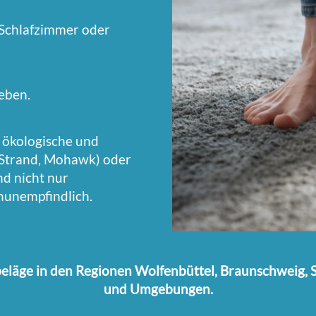
r Schlafzimmer oder
eben.
 ökologische und
rtStrand, Mohawk) oder
nd nicht nur
nunempfindlich.
beläge in den Regionen Wolfenbüttel, Braunschweig, Sa
und Umgebungen.