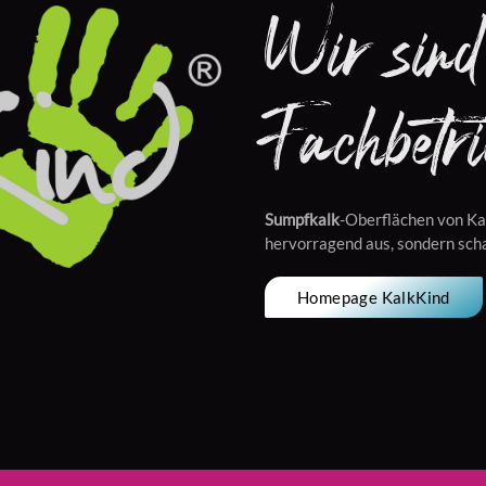
Wir sind 
Fachbetri
Sumpfkalk
-Oberflächen von Ka
hervorragend aus, sondern sch
Homepage KalkKind