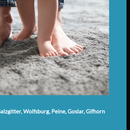
lzgitter, Wolfsburg, Peine, Goslar, Gifhorn