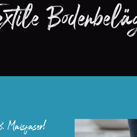
extile Bodenbelä
. Maisfaser!