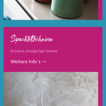
Spachteltechniken
Kreative, einzigartige Unikate
Weitere Info´s