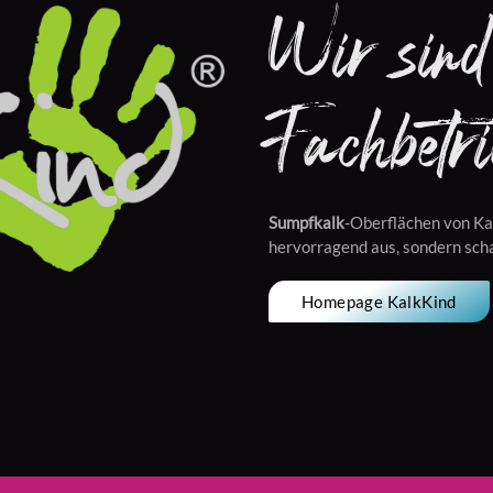
Wir sind 
Fachbetri
Sumpfkalk
-Oberflächen von Ka
hervorragend aus, sondern sch
Homepage KalkKind