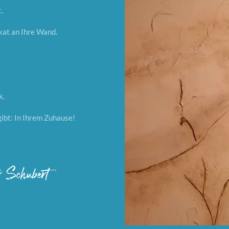
.
kat an Ihre Wand.
k.
gibt: In Ihrem Zuhause!
er Schubert