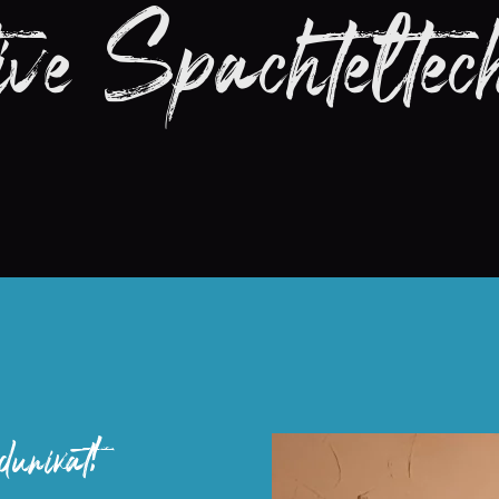
ive Spachteltec
dunikat!