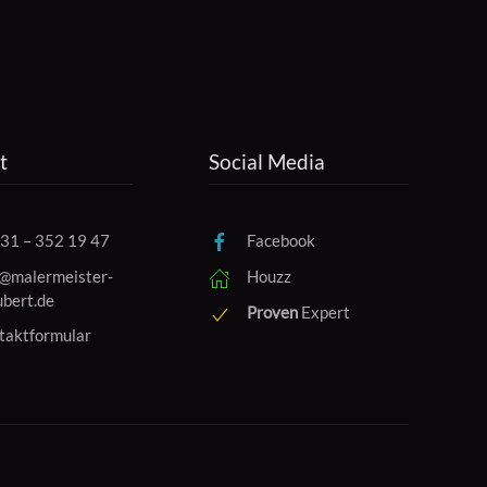
t
Social Media
31 – 352 19 47
Facebook
o@malermeister-
Houzz
ubert.de
Proven
Expert
taktformular