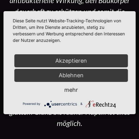
antibakterielle Wirkung, den Baukörper
dauerhaft zu schützen und somit die
Diese Seite nutzt Website-Tracking-Technologien von
Bausubstanz zu erhalten. Mit Sumpfkalk
Dritten, um ihre Dienste anzubieten, stetig zu
werden kreative und vielfältige
verbessern und Werbung entsprechend den Interessen
der Nutzer anzuzeigen.
Oberflächen erstellt! Die Dezenten bis
sehr intensiven Farbtöne werden beim
Akzeptieren
Kunden vor Ort live angefertigt. Durch
Ablehnen
verschiedenste Techniken und die
individuelle Handschrift des Verarbeiters
mehr
entstehen einzigartige Oberflächen. Von
Powered by
&
glattem Glanz bis rauher Haptik ist alles
möglich.