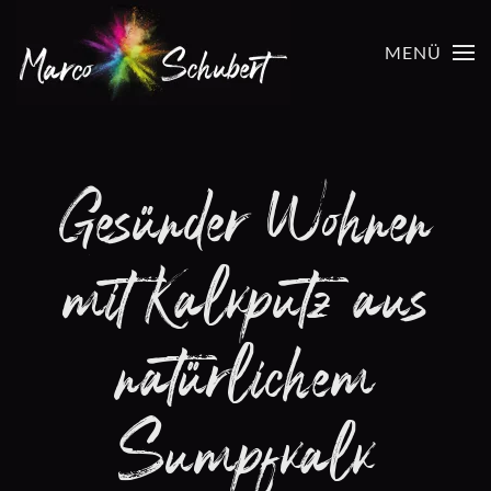
MENÜ
Zum Hauptinhalt springen
Gesünder Wohnen
mit Kalkputz aus
natürlichem
Sumpfkalk